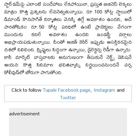
స్టార్‌డమ్‌పై ఎలాంటి సందేహాలు లేకపోయినా, ప్రస్తుత బిజినెస్ లెక్కలు
మాత్రం కొత్త ప్రశ్నలను లేవనెత్తుతున్నాయి. రూ.100 కోట్ల స్థాయిలో
డిమాండ్ కొనసాగితే నిర్మాతలు వెనక్కి తగ్గే అవకాశం ఉందని, అదే
పారితోషికం రూ.50 కోట్ల పరిధిలో ఉంటే ప్రాజెక్టులు వేగంగా
ముందుకు కదిలే అవకాశం ఉందని ఇండస్ట్రీ వర్గాలు
అభిప్రాయపడుతున్నాయి. దీంతో అజిత్ కెరీర్ ఇప్పుడు ఆసక్తికరమైన
దశలో నిలిచింది. స్క్రిప్టులు సిద్ధంగా ఉన్నాయి, డైరెక్ట‌ర్లు రెడీగా ఉన్నారు.
కానీ మార్కెట్ వాస్తవాలకు అనుగుణంగా తీసుకునే నెక్ట్స్ డెసిష‌నే
ఆయన కొత్త సినిమాల భవితవ్యాన్ని నిర్ణయించనుందనే చర్చ
కోలీవుడ్‌లో జోరుగా సాగుతోంది.
Click to follow
Tupaki Facebook page
,
Instagram
and
Twitter
advertisement