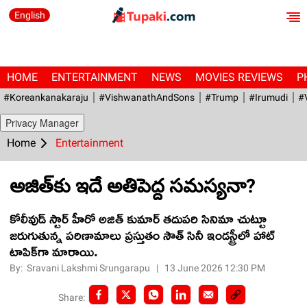
English
HOME
ENTERTAINMENT
NEWS
MOVIES REVIEWS
P
#Koreankanakaraju
#VishwanathAndSons
#Trump
#irumudi
#
Privacy Manager
Home
Entertainment
అజిత్‌కు ఇదే అతిపెద్ద సమస్యనా?
కోలీవుడ్ స్టార్ హీరో అజిత్ కుమార్ తదుపరి సినిమా చుట్టూ
జరుగుతున్న పరిణామాలు ప్రస్తుతం సౌత్ సినీ ఇండ‌స్ట్రీలో హాట్
టాపిక్‌గా మారాయి.
By:
Sravani Lakshmi Srungarapu
|
13 June 2026 12:30 PM
Share: