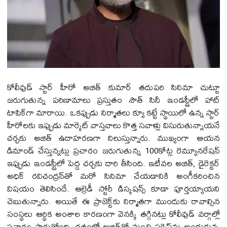
కోలీవుడ్ స్టార్ హీరో అజిత్ కుమార్ తదుపరి సినిమా చుట్టూ
జరుగుతున్న పరిణామాలు ప్రస్తుతం సౌత్ సినీ ఇండ‌స్ట్రీలో హాట్
టాపిక్‌గా మారాయి. ఒకప్పుడు నిర్మాతలు క్యూ కట్టే స్థాయిలో ఉన్న స్టార్
హీరోలకు ఇప్పుడు మార్కెట్ వాస్తవాలు కొత్త సవాళ్లు విసురుతున్నాయనే
చర్చకు అజిత్ ఉదాహరణగా నిలుస్తున్నారు. ముఖ్యంగా ఆయన
డిమాండ్ చేస్తున్నట్లు ప్రచారం జరుగుతున్న 100కోట్ల రెమ్యూన‌రేష‌న్
ఇప్పుడు ఇండస్ట్రీలో పెద్ద చర్చకు దారి తీసింది. ఇటీవల అజిత్, డైరెక్ట‌ర్
అధిక్ రవిచంద్రన్‌తో మరో సినిమా చేయడానికి అంగీకరించిన
విష‌యం తెలిసిందే. ఆల్రెడీ స్టోరీ డిస్క‌ష‌న్స్ కూడా పూర్తయ్యాయని
చెబుతున్నారు. అయితే ఈ ప్రాజెక్ట్‌కు నిర్మాతగా ముందుకు రావాల్సిన
సంస్థలు ఆర్థిక అంశాల కార‌ణంగా వెనక్కి తగ్గినట్లు కోలీవుడ్ వర్గాల్లో
ప్రచారం సాగుతోంది. గతంలో అజిత్‌తో మంచి స‌క్సెస్‌ను అందుకున్న