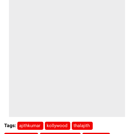
Tags:
ajithkumar
kollywood
thalajith