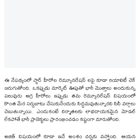
ఈ నేపథ్యంలో స్టార్ హీరోల రెమ్యూన‌రేష‌న్ ల‌పై కూడా రియాలిటీ చెక్
జరుగుతోంది. ఒకప్పుడు మార్కెట్ ఊపుతో భారీ మొత్తాలు అందుకున్న
పలువురు అగ్ర హీరోలు ఇప్పుడు తమ రెమ్యూనరేషన్ విషయంలో
కొంత మేర సర్దుబాటు చేసుకునేందుకు సిద్ధమవుతున్నారని సినీ వర్గాలు
చెబుతున్నాయి. ఎందుకంటే నిర్మాతలకు లాభదాయకమైన మోడల్
లేకపోతే భారీ ప్రాజెక్టులు ప్రారంభించడం కష్టంగా మారుతోంది.
అజిత్ విషయంలో కూడా ఇదే అంశం చర్చకు వస్తోంది. ఆయన