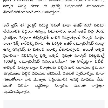
నిర్మాణ సంస్థ కూడా ఈ ప్రాజెక్ట్ విషయంలో ముందడుగు
వేయలేకపోయిందనే టాక్ వినిపిస్తోంది.
ఇదే టైమ్ లో డైరెక్ట‌ర్ సిరుత్తై శివతో కూడా అజిత్ మరో సినిమా
చేయడానికి సిద్ధంగా ఉన్నట్లు సమాచారం. అంటే అజిత్ వద్ద రెండు
ప్రాజెక్టులు సిద్ధంగా ఉన్నప్పటికీ వాటిని పట్టాలెక్కించే నిర్మాత మాత్రం
ఇంకా ఫిక్స్ కాలేదన్న మాట. ఈ పరిస్థితి అజిత్ రెమ్యూన‌రేష‌న్ చుట్టూ
ఉన్న డిస్క‌ష‌న్స్ కు మరింత బ‌లాన్ని చేకూరుస్తోంది. అయితే ఇక్కడ
ప్రధానంగా వినిపిస్తున్న ప్రశ్న ఒక్కటే. ప్రస్తుత మార్కెట్ పరిస్థితుల్లో
100కోట్ల రెమ్యూనరేషన్ సమంజసమేనా? గత కొన్నేళ్లుగా ఓటీటీ,
శాటిలైట్ హక్కుల ద్వారా నిర్మాతలకు వచ్చిన భారీ ఆదాయం క్రమంగా
తగ్గుముఖం పట్టిన విషయం తెలిసిందే. డిజిటల్ ప్లాట్‌ఫార్మ్‌లు కూడా
గతంలోలాగా భారీ మొత్తాలు చెల్లించడానికి ఆసక్తి చూపడం లేదు.
దీంతో సినిమా బడ్జెట్‌లపై నిర్మాతలు మరింత జాగ్రత్తగా
వ్యవహరిస్తున్నారు.